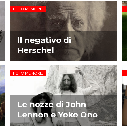
FOTO MEMORIE
Il negativo di
Herschel
FOTO MEMORIE
Le nozze di John
Lennon e Yoko Ono