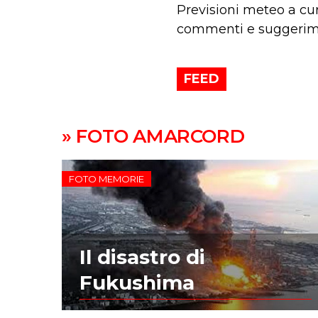
Previsioni meteo a cur
commenti e suggerimen
FEED
» FOTO AMARCORD
FOTO MEMORIE
Il disastro di
Fukushima