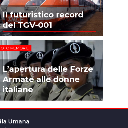
Il futuristico record
del TGV-001
FOTO MEMORIE
L’apertura delle Forze
Armate alle donne
italiane
edia Umana