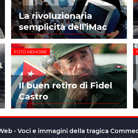
La rivoluzionaria
semplicità dell’iMac
FOTO MEMORIE
Il buen retiro di Fidel
Castro
 Web - Voci e immagini della tragica Comm