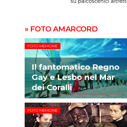
su palcoscenici altret
» FOTO AMARCORD
FOTO MEMORIE
Il fantomatico Regno
Gay e Lesbo nel Mar
dei Coralli
FOTO MEMORIE