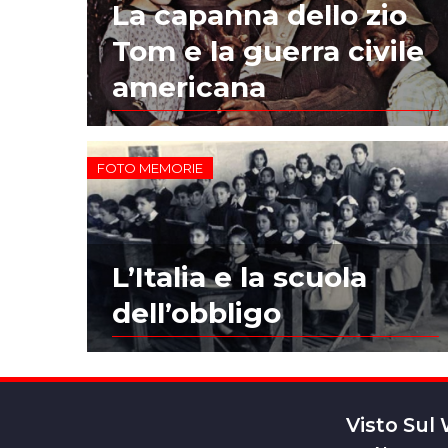
La capanna dello zio
Tom e la guerra civile
americana
FOTO MEMORIE
L’Italia e la scuola
dell’obbligo
Visto Sul