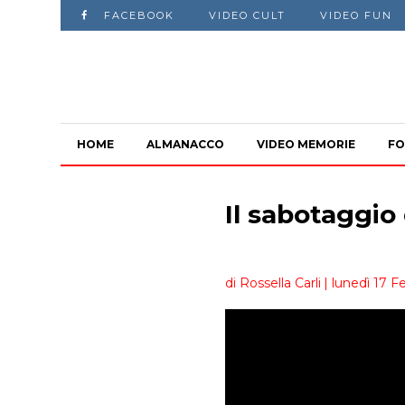
FACEBOOK
VIDEO CULT
VIDEO FUN
HOME
ALMANACCO
VIDEO MEMORIE
FO
Il sabotaggio
di Rossella Carli
| lunedì 17 F