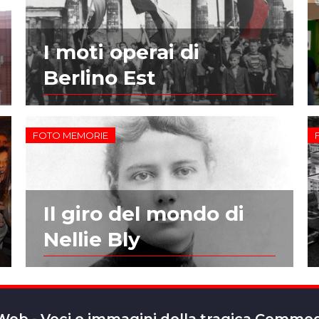
I moti operai di
Berlino Est
FOTO MEMORIE
Il giro del mondo di
Nellie Bly
 Web - Voci e immagini della tragica Comm