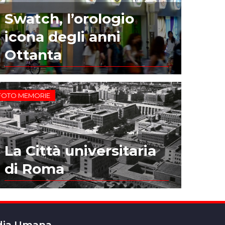
Swatch, l’orologio
icona degli anni
Ottanta
FOTO MEMORIE
La Città universitaria
di Roma
edia Umana