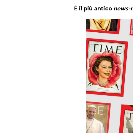
È
il più antico
news-