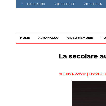
FACEBOOK
VIDEO CULT
VIDEO FUN
HOME
ALMANACCO
VIDEO MEMORIE
FO
La secolare a
di Furio Piccione
| lunedì 03