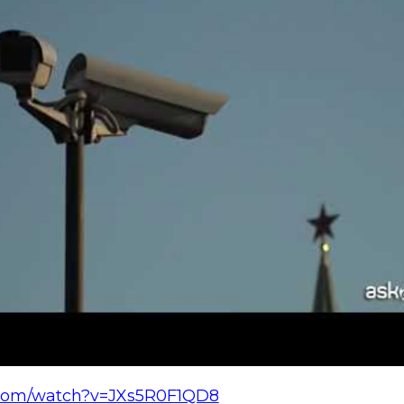
.com/watch?v=JXs5R0F1QD8