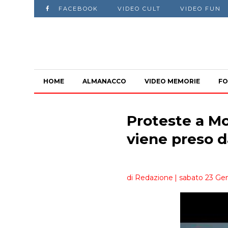
FACEBOOK
VIDEO CULT
VIDEO FUN
HOME
ALMANACCO
VIDEO MEMORIE
FO
Proteste a M
viene preso da
di Redazione
| sabato 23 Gen