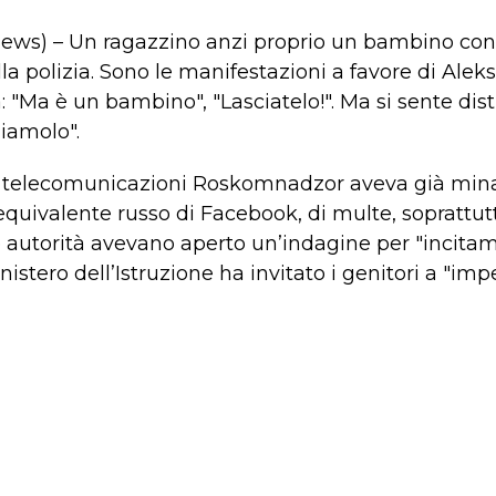
news) – Un ragazzino anzi proprio un bambino con 
lla polizia. Sono le manifestazioni a favore di Ale
: "Ma è un bambino", "Lasciatelo!". Ma si sente dist
iamolo".
le telecomunicazioni Roskomnadzor aveva già mina
equivalente russo di Facebook, di multe, soprattutto
le autorità avevano aperto un’indagine per "incitame
nistero dell’Istruzione ha invitato i genitori a "imped