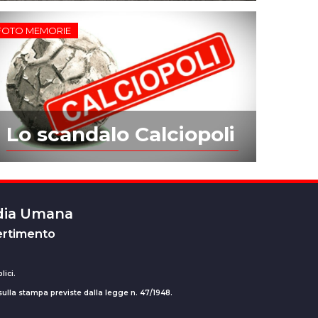
FOTO MEMORIE
Lo scandalo Calciopoli
edia Umana
ertimento
lici.
 sulla stampa previste dalla legge n. 47/1948.