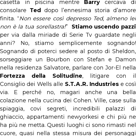
casetta in piscina mentre
Barry
cercava d
consolare
Ted
dopo l’ennesima storia d’amor
finita. “
Non essere così depresso Ted, almeno le
non è la tua sorellastra!
”
Stiamo uscendo pazzi
per via dalla miriade di Serie Tv guardate negli
anni? No, stiamo semplicemente sognando!
Sognando di poterci sedere al posto di Sheldon,
sorseggiare un Bourbon con Stefan e Damon
nella residenza Salvatore, parlare con Jor-El nella
Fortezza della Solitudine
, litigare con i
Consiglio dei Wells alle
S.T.A.R. Industries
e cos
via. E perché no, magari anche una bella
colazione nella cucina dei Cohen. Ville, case sulla
spiaggia, covi segreti, incredibili palazzi di
ghiaccio, appartamenti newyorkesi e chi più ne
ha più ne metta. Questi luoghi ci sono rimasti nel
cuore, quasi nella stessa misura dei personaggi