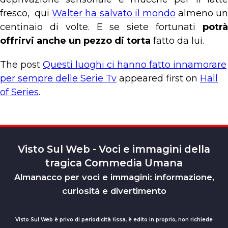
fresco, qui
Walter ha salvato il mondo
almeno u
centinaio di volte. E se siete fortunati
potrà
offrirvi anche un pezzo di torta
fatto da lui.
The post
Questi luoghi ci hanno fatto innamorare
per sempre delle Serie Tv
appeared first on
Hall
of Series
.
Visto Sul Web - Voci e immagini della
tragica Commedia Umana
Almanacco per voci e immagini: informazione,
curiosità e divertimento
Visto Sul Web è privo di periodicità fissa, è edito in proprio, non richiede