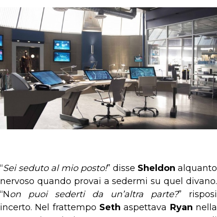
“
Sei seduto al mio posto!
” disse
Sheldon
alquanto
nervoso quando provai a sedermi su quel divano.
“N
on puoi sederti da un’altra parte?
” risposi
incerto. Nel frattempo
Seth
aspettava
Ryan
nell