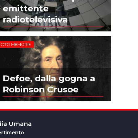
emittente
radiotelevisiva
FOTO MEMORIE
Defoe, dalla gogna a
Robinson Crusoe
edia Umana
ertimento