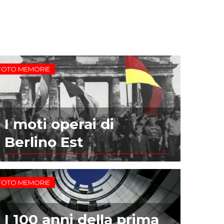
FOTO MEMORIE
I moti operai di
Berlino Est
FOTO MEMORIE
I 100 anni della prima