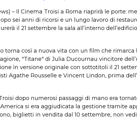
s) – Il Cinema Troisi a Roma riaprirà le porte: me
po sei anni di ricorsi e un lungo lavoro di restau
rà il 21 settembre la sala all’interno dell’edificio
 torna così a nuova vita con un film che rimarca 
 stagione, "Titane" di Julia Ducournau vincitore del
one ìn versione originale con sottotitoli il 21 sett
isti Agathe Rousselle e Vincent Lindon, prima dell’u
 Troisi dopo numerosi passaggi di mano era torna
 America si era aggiudicata la gestione tramite app
ono, biglietti in vendita dal 10 settembre, non ved