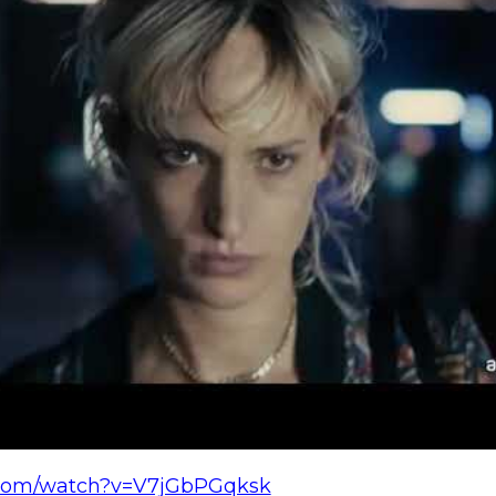
.com/watch?v=V7jGbPGqksk