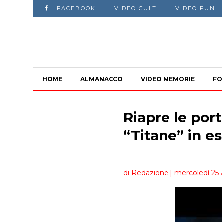
FACEBOOK
VIDEO CULT
VIDEO FUN
HOME
ALMANACCO
VIDEO MEMORIE
FO
Riapre le por
“Titane” in es
di Redazione
| mercoledì 25 