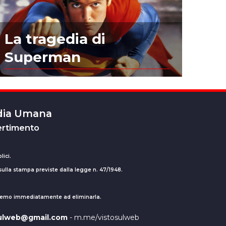
La tragedia di
Superman
edia Umana
ertimento
lici.
 sulla stampa previste dalla legge n. 47/1948.
ederemo immediatamente ad eliminarla.
sulweb@gmail.com
- m.me/vistosulweb