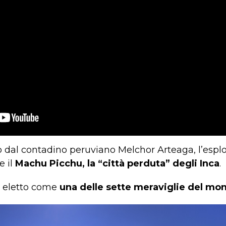
to dal contadino peruviano Melchor Arteaga, l’espl
 il
Machu Picchu, la “città perduta” degli Inca
.
to eletto come
una delle sette meraviglie del m