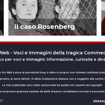
Il caso Rosenberg
 Web - Voci e immagini della tragica Comm
o per voci e immagini: informazione, curiosità e div
o Sul Web è privo di periodicità fissa, è edito in proprio, non richiede contributi pubb
nsiero, ai sensi dell’art. 21 della Costituzione Italiana, non è soggetto alle norme
Le foto pubblicate sono state selezionate tra quelle non coperte da copyright.
sse essercene qualcuna tutelata da diritti d'autore contattateci via mail e provv
017
visto