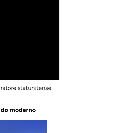
oratore statunitense
ondo moderno
.