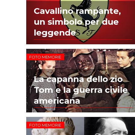
Cavallino rampante,
un simbolo per due
leggende
FOTO MEMORIE
La capanna dello zio
Tom e la guerra civile
americana
FOTO MEMORIE