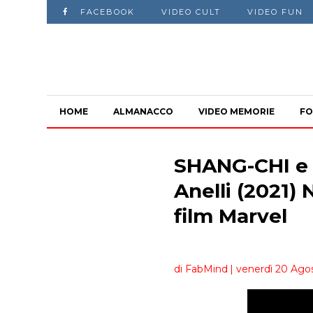
FACEBOOK
VIDEO CULT
VIDEO FUN
HOME
ALMANACCO
VIDEO MEMORIE
FO
SHANG-CHI e 
Anelli (2021) 
film Marvel
di FabMind
| venerdì 20 Agos