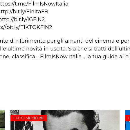
ttps://t.me/FilmIsNowItalia
tp://bit.ly/FinItaFB
tp://bit.ly/IGFIN2
p://bit.ly/TIKTOKFIN2
to di riferimento per gli amanti del cinema e per
ultime novità in uscita. Sia che si tratti dell’ultimo
ne, classifica… FilmIsNow Italia… la tua guida al 
FOTO MEMORIE