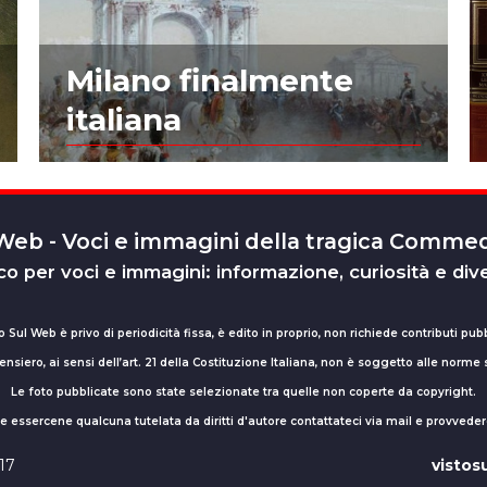
Milano finalmente
italiana
 Web - Voci e immagini della tragica Comm
o per voci e immagini: informazione, curiosità e div
o Sul Web è privo di periodicità fissa, è edito in proprio, non richiede contributi pubb
nsiero, ai sensi dell’art. 21 della Costituzione Italiana, non è soggetto alle norme
Le foto pubblicate sono state selezionate tra quelle non coperte da copyright.
sse essercene qualcuna tutelata da diritti d'autore contattateci via mail e provv
017
visto