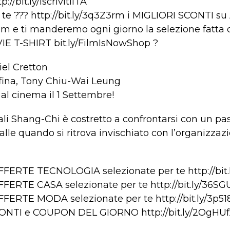
p://bit.ly/IscrivitiITA​
te ??? http://bit.ly/3q3Z3rm​​ i MIGLIORI SCONTI s
m e ti manderemo ogni giorno la selezione fatta d
IE T-SHIRT bit.ly/FilmIsNowShop​ ?
iel Cretton
ina, Tony Chiu-Wai Leung
al cinema il 1 Settembre!
iali Shang-Chi è costretto a confrontarsi con un p
palle quando si ritrova invischiato con l’organizzazi
OFFERTE TECNOLOGIA selezionate per te http://bit
OFFERTE CASA selezionate per te http://bit.ly/36S
OFFERTE MODA selezionate per te http://bit.ly/3p5
SCONTI e COUPON DEL GIORNO http://bit.ly/2OgHU