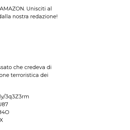
u AMAZON. Unisciti al
alla nostra redazione!
assato che credeva di
one terroristica dei
.ly/3q3Z3rm
GU87
184O
fX