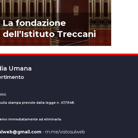
La fondazione
dell’Istituto Treccani
edia Umana
ertimento
lici.
 sulla stampa previste dalla legge n. 47/1948.
ederemo immediatamente ad eliminarla.
sulweb@gmail.com
- m.me/vistosulweb