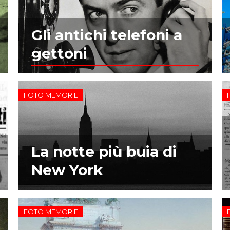
Gli antichi telefoni a
gettoni
FOTO MEMORIE
La notte più buia di
New York
FOTO MEMORIE