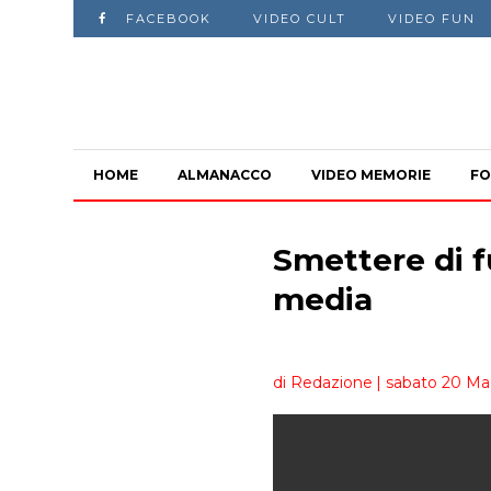
FACEBOOK
VIDEO CULT
VIDEO FUN
HOME
ALMANACCO
VIDEO MEMORIE
FO
Smettere di f
media
di Redazione
| sabato 20 Ma