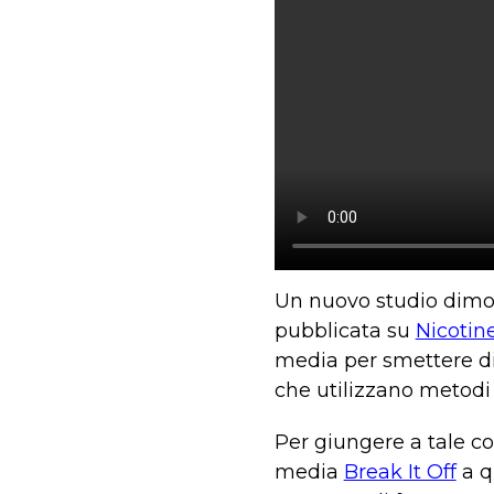
Un nuovo studio dimos
pubblicata su
Nicotin
media per smettere di
che utilizzano metodi
Per giungere a tale con
media
Break It Off
a qu