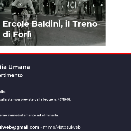
Ercole Baldini, il Treno
di Forlì
edia Umana
ertimento
lici.
 sulla stampa previste dalla legge n. 47/1948.
ederemo immediatamente ad eliminarla.
sulweb@gmail.com
- m.me/vistosulweb