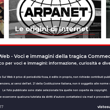
Le origini di Internet
 Web - Voci e immagini della tragica Comm
o per voci e immagini: informazione, curiosità e div
o Sul Web è privo di periodicità fissa, è edito in proprio, non richiede contributi pubb
nsiero, ai sensi dell’art. 21 della Costituzione Italiana, non è soggetto alle norme
Le foto pubblicate sono state selezionate tra quelle non coperte da copyright.
sse essercene qualcuna tutelata da diritti d'autore contattateci via mail e provv
017
visto