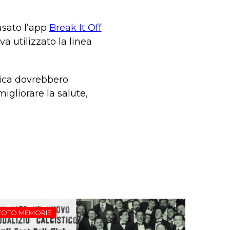
usato l’app
Break It Off
a utilizzato la linea
lica dovrebbero
igliorare la salute,
FOTO MEMORIE