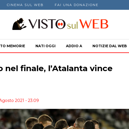
CINEMA SUL WEB
FAI UNA DONAZIONE
TO MEMORIE
NATI OGGI
ADDIO A
NOTIZIE DAL WEB
 nel finale, l’Atalanta vince
 Agosto 2021 - 23:09