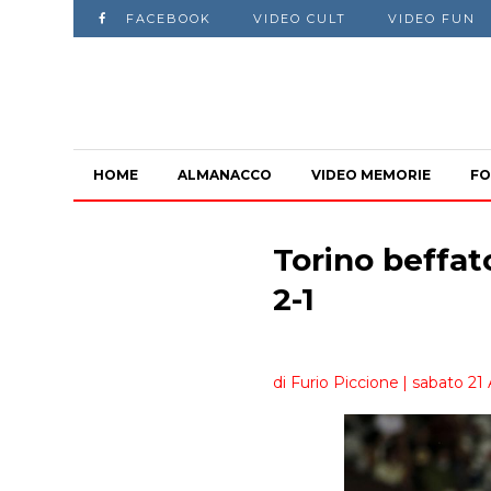
FACEBOOK
VIDEO CULT
VIDEO FUN
HOME
ALMANACCO
VIDEO MEMORIE
FO
Torino beffato
2-1
di Furio Piccione
| sabato 21