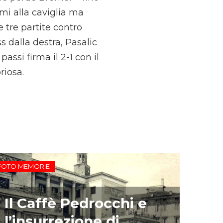
mi alla caviglia ma
e tre partite contro
ss dalla destra, Pasalic
assi firma il 2-1 con il
riosa.
FOTO MEMORIE
Il Caffè Pedrocchi e
l’insurrezione di