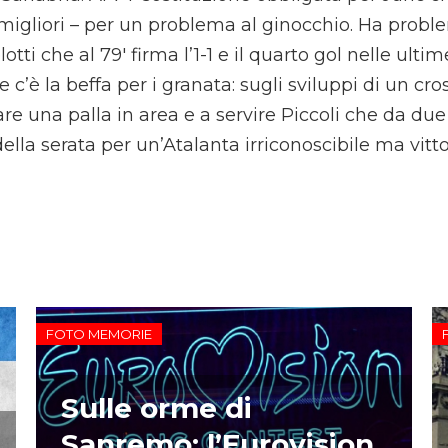
igliori – per un problema al ginocchio. Ha proble
tti che al 79′ firma l’1-1 e il quarto gol nelle ultim
e c’è la beffa per i granata: sugli sviluppi di un cro
 una palla in area e a servire Piccoli che da due p
ella serata per un’Atalanta irriconoscibile ma vitto
FOTO MEMORIE
Sulle orme di
Sanremo: l’Eurovision