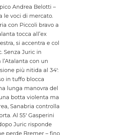
mpico Andrea Belotti –
 le voci di mercato.
oria con Piccoli bravo a
lanta tocca all’ex
estra, si accentra e col
. Senza Juric in
a l’Atalanta con un
ione più nitida al 34′:
o in tuffo blocca
 una lunga manovra del
n una botta violenta ma
area, Sanabria controlla
rta. Al 55′ Gasperini
 dopo Juric risponde
che perde Bremer – fino