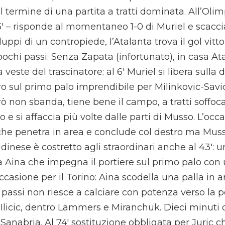
l termine di una partita a tratti dominata. All’Oli
′ – risponde al momentaneo 1-0 di Muriel e scaccia
iluppi di un contropiede, l’Atalanta trova il gol vitt
pochi passi. Senza Zapata (infortunato), in casa Ata
veste del trascinatore: al 6′ Muriel si libera sulla d
o sul primo palo imprendibile per Milinkovic-Savic
rò non sbanda, tiene bene il campo, a tratti soffoc
e si affaccia più volte dalle parti di Musso. L’occas
che penetra in area e conclude col destro ma Muss
dinese è costretto agli straordinari anche al 43′:
Ola Aina che impegna il portiere sul primo palo co
 occasione per il Torino: Aina scodella una palla in 
passi non riesce a calciare con potenza verso la po
 Ilicic, dentro Lammers e Miranchuk. Dieci minuti
i Sanabria. Al 74′ sostituzione obbligata per Juric 