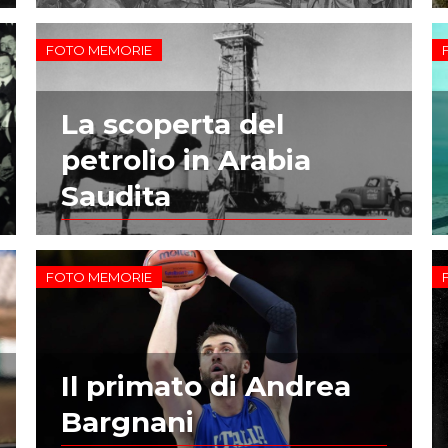
FOTO MEMORIE
La scoperta del
petrolio in Arabia
Saudita
FOTO MEMORIE
Il primato di Andrea
Bargnani