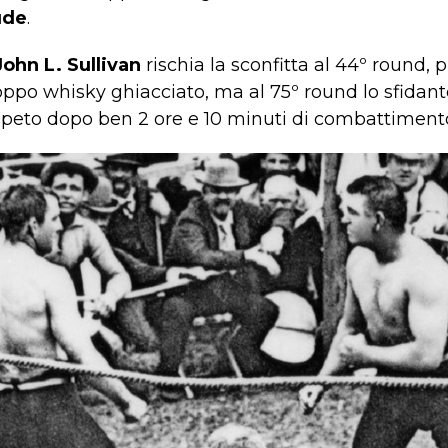
ude
.
John L. Sullivan
rischia la sconfitta al 44º round, 
ppo whisky ghiacciato, ma al 75º round lo sfidante
ppeto dopo ben 2 ore e 10 minuti di combattiment