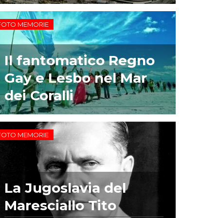
FOTO MEMORIE
Il fantomatico Regno
Gay e Lesbo nel Mar
dei Coralli
FOTO MEMORIE
La Jugoslavia del
Maresciallo Tito