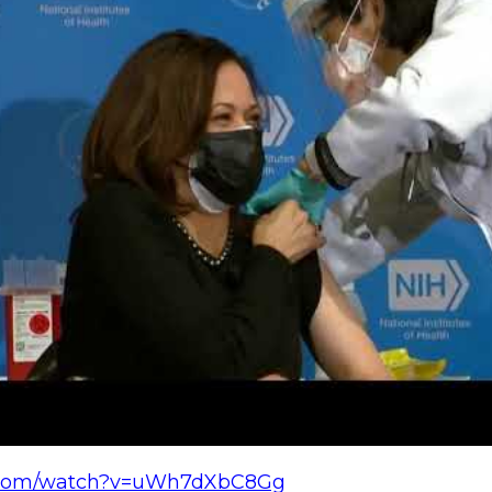
e.com/watch?v=uWh7dXbC8Gg