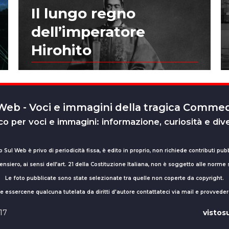
Il lungo regno
dell’imperatore
Hirohito
 Web - Voci e immagini della tragica Comm
o per voci e immagini: informazione, curiosità e div
o Sul Web è privo di periodicità fissa, è edito in proprio, non richiede contributi pubb
nsiero, ai sensi dell’art. 21 della Costituzione Italiana, non è soggetto alle norme
Le foto pubblicate sono state selezionate tra quelle non coperte da copyright.
sse essercene qualcuna tutelata da diritti d'autore contattateci via mail e provv
017
visto