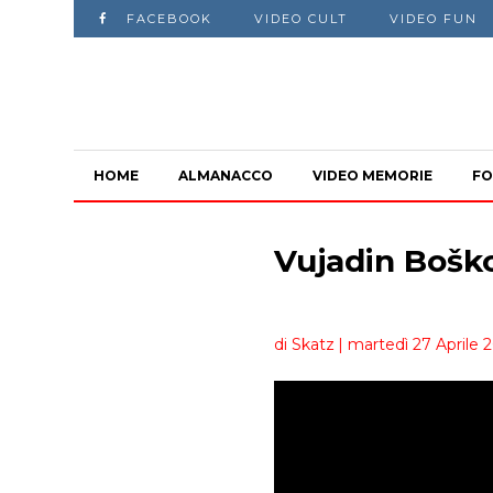
FACEBOOK
VIDEO CULT
VIDEO FUN
HOME
ALMANACCO
VIDEO MEMORIE
FO
Vujadin Bošk
di Skatz
| martedì 27 Aprile 