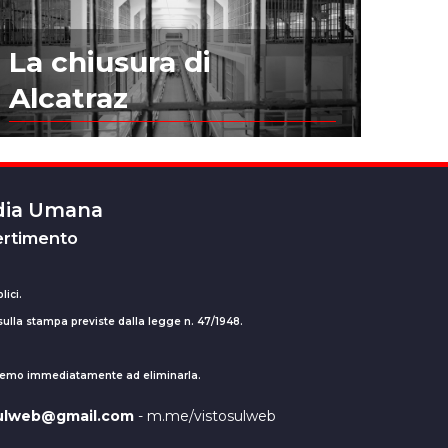
La chiusura di
Alcatraz
edia Umana
ertimento
lici.
 sulla stampa previste dalla legge n. 47/1948.
ederemo immediatamente ad eliminarla.
sulweb@gmail.com
- m.me/vistosulweb