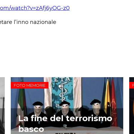
.com/watch?v=zAfj6yOG-z0
retare l’inno nazionale
FOTO MEMORIE
La fine del terrorismo
basco