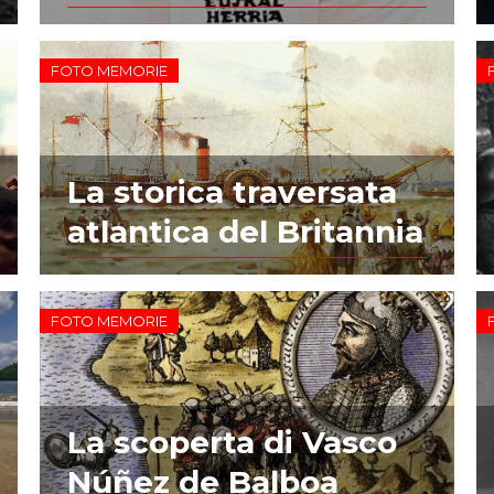
FOTO MEMORIE
La storica traversata
atlantica del Britannia
FOTO MEMORIE
La scoperta di Vasco
Núñez de Balboa