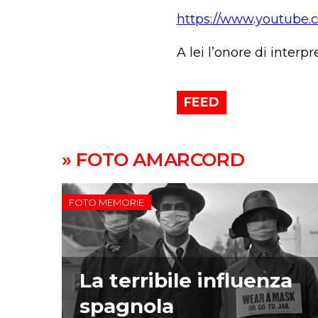
https://www.youtube
A lei l’onore di interp
FEED
» FOTO AMARCORD
FOTO MEMORIE
La terribile influenza
spagnola