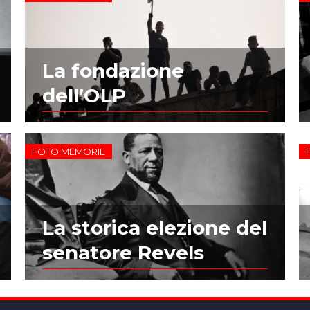
La fondazione
dell’OLP
FOTO MEMORIE
La storica elezione del
senatore Revels