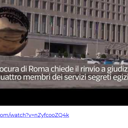
.com/watch?v=nZyfcooZQ4k