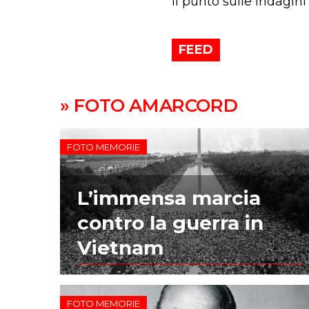
Il punto sulle indagini
FEED
» FOTO AMARCORD
FOTO MEMORIE
L’immensa marcia
contro la guerra in
Vietnam
FOTO MEMORIE