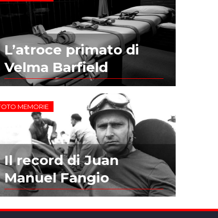
L’atroce primato di
Velma Barfield
FOTO MEMORIE
Il record di Juan
Manuel Fangio