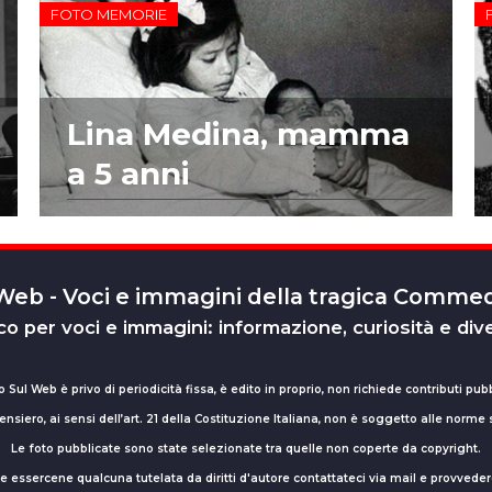
FOTO MEMORIE
Lina Medina, mamma
a 5 anni
 Web - Voci e immagini della tragica Comm
o per voci e immagini: informazione, curiosità e div
o Sul Web è privo di periodicità fissa, è edito in proprio, non richiede contributi pubb
nsiero, ai sensi dell’art. 21 della Costituzione Italiana, non è soggetto alle norme
Le foto pubblicate sono state selezionate tra quelle non coperte da copyright.
sse essercene qualcuna tutelata da diritti d'autore contattateci via mail e provv