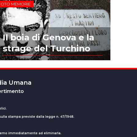
FOTO MEMORIE
Il boia di Genova e la
strage del Turchino
edia Umana
ertimento
lici.
 sulla stampa previste dalla legge n. 47/1948.
ederemo immediatamente ad eliminarla.