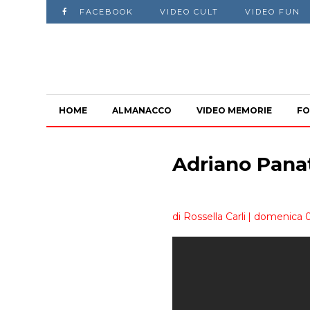
FACEBOOK
VIDEO CULT
VIDEO FUN
HOME
ALMANACCO
VIDEO MEMORIE
FO
Adriano Pana
di Rossella Carli
| domenica 0