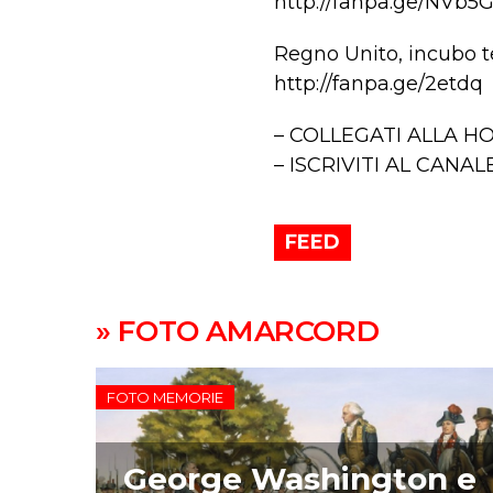
http://fanpa.ge/NVb5
Regno Unito, incubo te
http://fanpa.ge/2etdq
– COLLEGATI ALLA HOM
– ISCRIVITI AL CANAL
FEED
» FOTO AMARCORD
FOTO MEMORIE
George Washington e