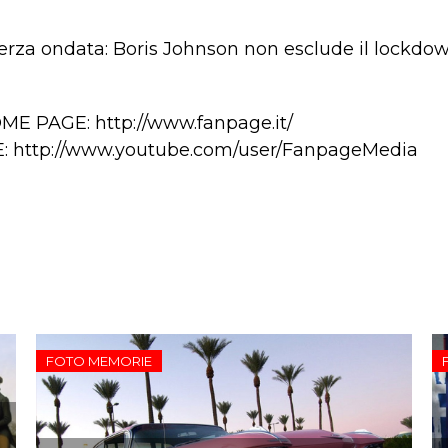
G
rza ondata: Boris Johnson non esclude il lockdown
E PAGE: http://www.fanpage.it/
E: http://www.youtube.com/user/FanpageMedia
FOTO MEMORIE