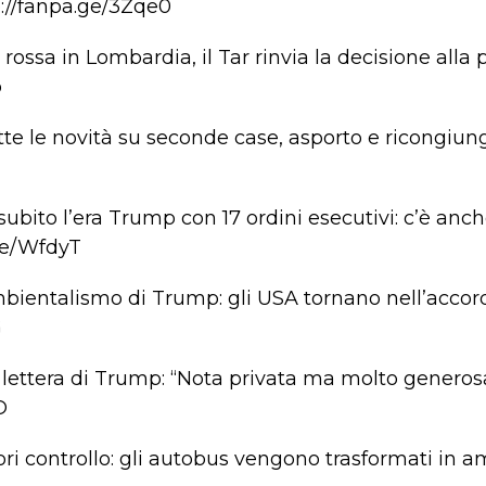
://fanpa.ge/3Zqe0
 rossa in Lombardia, il Tar rinvia la decisione all
p
tte le novità su seconde case, asporto e ricongiun
ubito l’era Trump con 17 ordini esecutivi: c’è anc
ge/WfdyT
mbientalismo di Trump: gli USA tornano nell’accor
G
a lettera di Trump: “Nota privata ma molto generos
O
ri controllo: gli autobus vengono trasformati in 