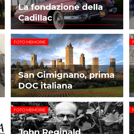
La fondazione della
Cadillac
FOTO MEMORIE
San Gimignano, prima
DOC italiana
FOTO MEMORIE
John Reginald