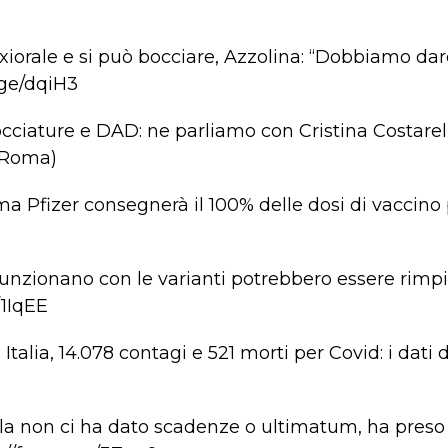
iorale e si può bocciare, Azzolina: “Dobbiamo dar
.ge/dqiH3
bocciature e DAD: ne parliamo con Cristina Costarell
 Roma)
a Pfizer consegnerà il 100% delle dosi di vaccino 
funzionano con le varianti potrebbero essere rimpi
/1IqEE
Italia, 14.078 contagi e 521 morti per Covid: i dati 
lla non ci ha dato scadenze o ultimatum, ha preso 