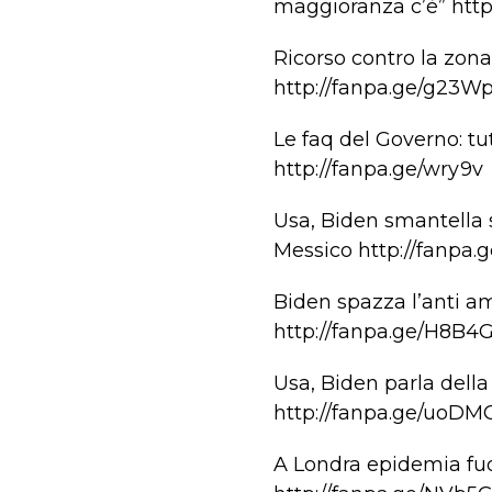
maggioranza c’è” http
Ricorso contro la zona
http://fanpa.ge/g23W
Le faq del Governo: tu
http://fanpa.ge/wry9v
Usa, Biden smantella s
Messico http://fanpa.
Biden spazza l’anti a
http://fanpa.ge/H8B4
Usa, Biden parla dell
http://fanpa.ge/uoDM
A Londra epidemia fuo