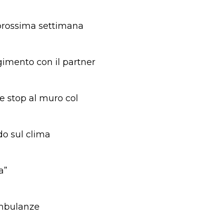
a prossima settimana
gimento con il partner
he stop al muro col
do sul clima
a”
ambulanze