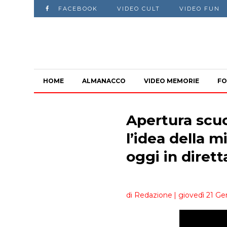
FACEBOOK
VIDEO CULT
VIDEO FUN
HOME
ALMANACCO
VIDEO MEMORIE
FO
Apertura scuo
l’idea della m
oggi in dirett
di Redazione
| giovedì 21 Ge