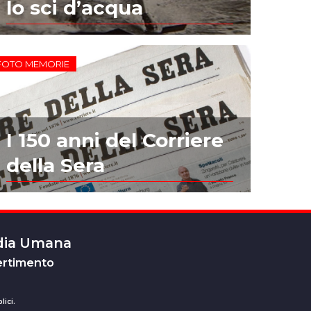
lo sci d’acqua
FOTO MEMORIE
I 150 anni del Corriere
della Sera
edia Umana
ertimento
lici.