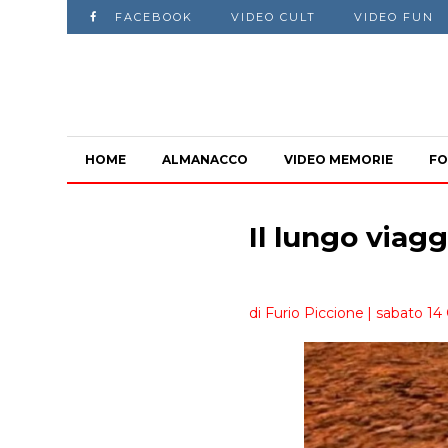
FACEBOOK
VIDEO CULT
VIDEO FUN
HOME
ALMANACCO
VIDEO MEMORIE
FO
Il lungo viag
di Furio Piccione
| sabato 14