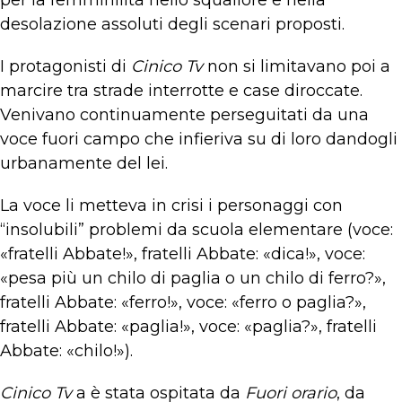
per la femminilità nello squallore e nella
desolazione assoluti degli scenari proposti.
I protagonisti di
Cinico Tv
non si limitavano poi a
marcire tra strade interrotte e case diroccate.
Venivano continuamente perseguitati da una
voce fuori campo che infieriva su di loro dandogli
urbanamente del lei.
La voce li metteva in crisi i personaggi con
“insolubili” problemi da scuola elementare (voce:
«fratelli Abbate!», fratelli Abbate: «dica!», voce:
«pesa più un chilo di paglia o un chilo di ferro?»,
fratelli Abbate: «ferro!», voce: «ferro o paglia?»,
fratelli Abbate: «paglia!», voce: «paglia?», fratelli
Abbate: «chilo!»).
Cinico Tv
a è stata ospitata da
Fuori orario
, da