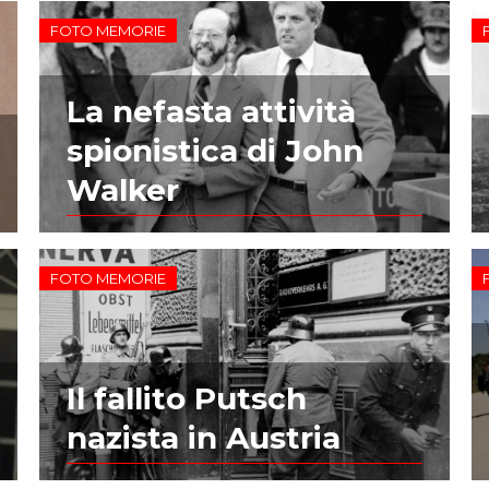
FOTO MEMORIE
La nefasta attività
spionistica di John
Walker
FOTO MEMORIE
Il fallito Putsch
nazista in Austria