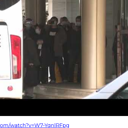
.com/watch?v=W7-YqnlRFpg