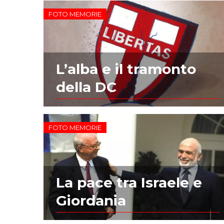
FOTO MEMORIE
L’alba e il tramonto
della DC
FOTO MEMORIE
La pace tra Israele e
Giordania