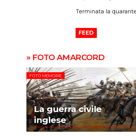
Terminata la quarante
FEED
» FOTO AMARCORD
FOTO MEMORIE
La guerra civile
inglese