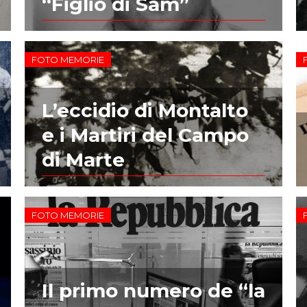
“Figlio di Sam”
FOTO MEMORIE
L’eccidio di Montalto
e i Martiri del Campo
di Marte
FOTO MEMORIE
Il primo numero de “la