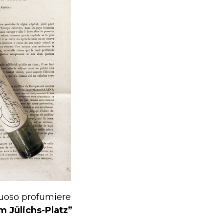
ntuoso profumiere
 Jülichs-Platz”