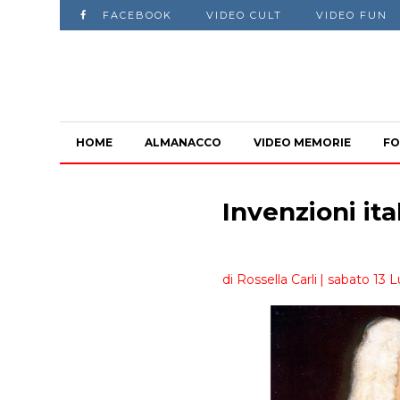
FACEBOOK
VIDEO CULT
VIDEO FUN
HOME
ALMANACCO
VIDEO MEMORIE
FO
Invenzioni ita
di Rossella Carli
| sabato 13 L