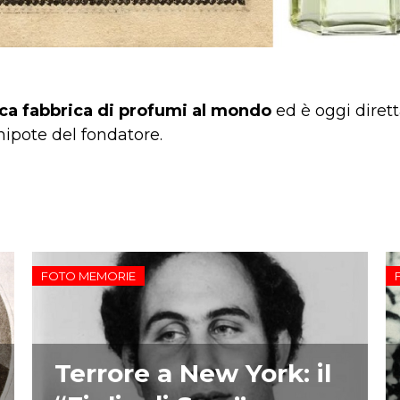
ica fabbrica di profumi al mondo
ed è oggi diret
nipote del fondatore.
FOTO MEMORIE
Terrore a New York: il