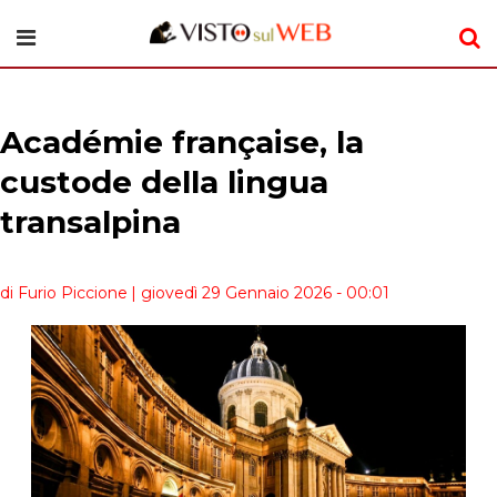
Académie française, la
custode della lingua
transalpina
di Furio Piccione
| giovedì 29 Gennaio 2026 - 00:01