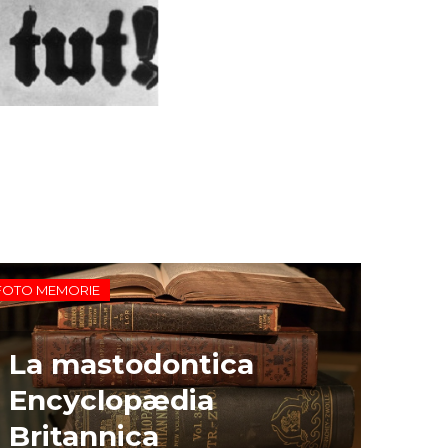
FOTO MEMORIE
La mastodontica
Encyclopædia
Britannica