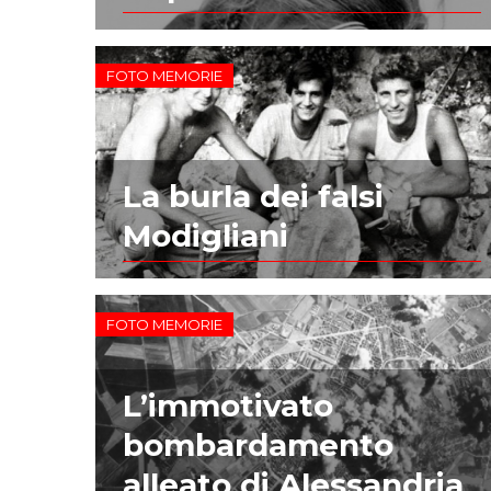
FOTO MEMORIE
La burla dei falsi
Modigliani
FOTO MEMORIE
L’immotivato
bombardamento
alleato di Alessandria