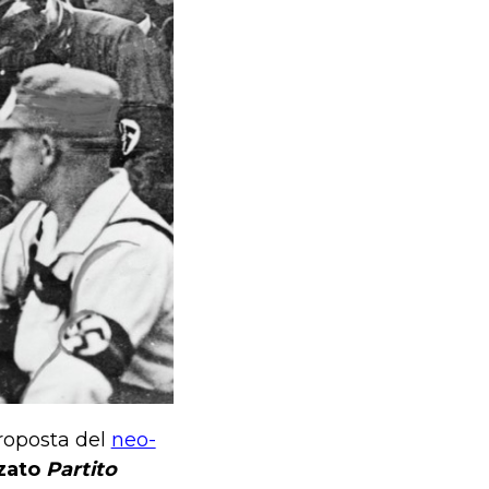
proposta del
neo-
zzato
Partito