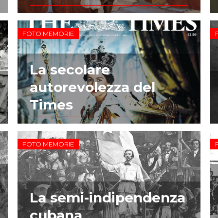
FOTO MEMORIE
La secolare
autorevolezza del
Times
FOTO MEMORIE
La semi-indipendenza
cubana