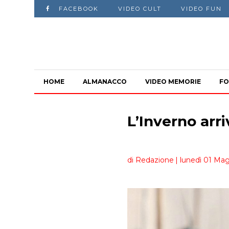
FACEBOOK
VIDEO CULT
VIDEO FUN
HOME
ALMANACCO
VIDEO MEMORIE
FO
L’Inverno arr
di Redazione
| lunedì 01 Mag