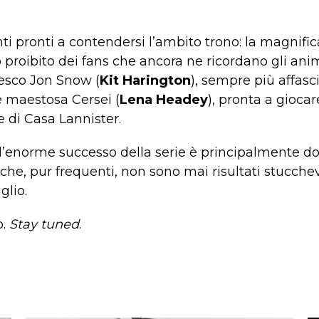
ti pronti a contendersi l’ambito trono: la magnifi
o proibito dei fans che ancora ne ricordano gli an
resco Jon Snow (
Kit Harington
), sempre più affasc
 e maestosa Cersei (
Lena Headey
), pronta a giocar
re di Casa Lannister.
 l’enorme successo della serie è principalmente do
 che, pur frequenti, non sono mai risultati stucchev
glio.
o.
Stay tuned
.