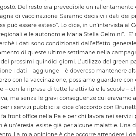
 agostò. Del resto era prevedibile un rallentamento
na di vaccinazione. Saranno decisivi i dati dei pr
ss può essere esteso”. Lo dice, in un’intervista al Co
 regionali e le autonomie Maria Stella Gelmini”. “E’
erchè i dati sono condizionati dall’effetto ‘general
tamento di queste ultime settimane nella campagn
 dei prossimi quindici giorni. L’utilizzo del green 
one i dati – aggiunge – è doveroso mantenere alta
orzo con la vaccinazione, possiamo guardare con
le – con la ripresa di tutte le attività e le scuole –
tiva, ma senza le gravi conseguenze cui eravamo ab
per i servizi pubblici si dice d’accordo con Brunett
fa front office nella Pa e per chi lavora nei servizi 
n è un’eresia: esiste già per alcune malattie. Una 
ento. La mia opinione è che occorre attendere i da