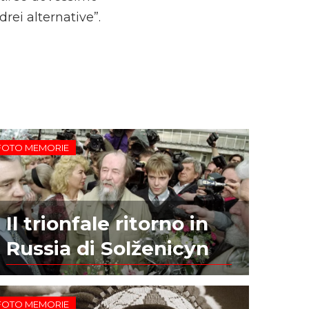
rei alternative”.
FOTO MEMORIE
Il trionfale ritorno in
Russia di Solženicyn
FOTO MEMORIE