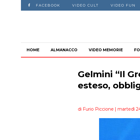
FACEBOOK
VIDEO CULT
VIDEO FUN
HOME
ALMANACCO
VIDEO MEMORIE
FO
Gelmini “Il G
esteso, obbli
di Furio Piccione
| martedì 2