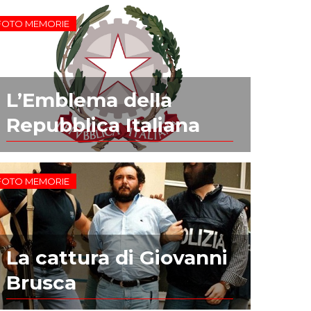
FOTO MEMORIE
L’Emblema della
Repubblica Italiana
FOTO MEMORIE
La cattura di Giovanni
Brusca