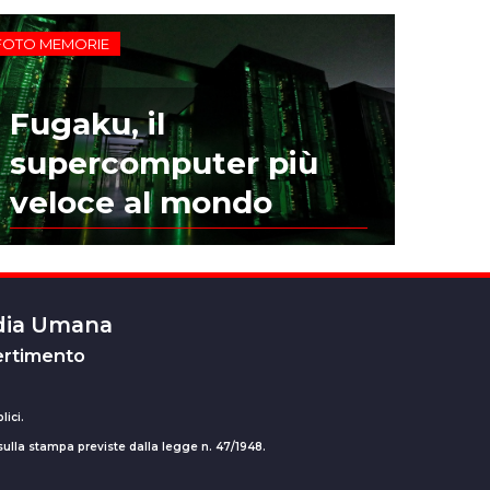
FOTO MEMORIE
Fugaku, il
supercomputer più
veloce al mondo
edia Umana
ertimento
lici.
 sulla stampa previste dalla legge n. 47/1948.