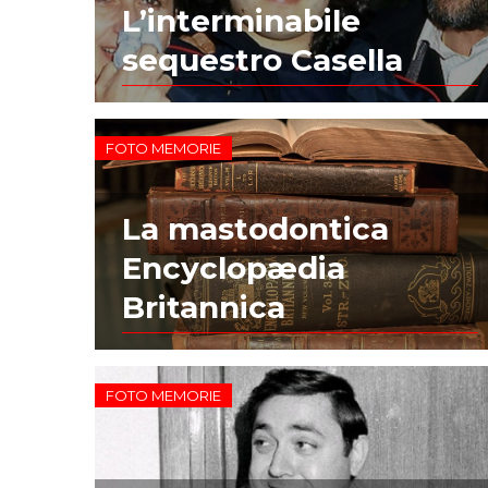
L’interminabile
sequestro Casella
FOTO MEMORIE
La mastodontica
Encyclopædia
Britannica
FOTO MEMORIE