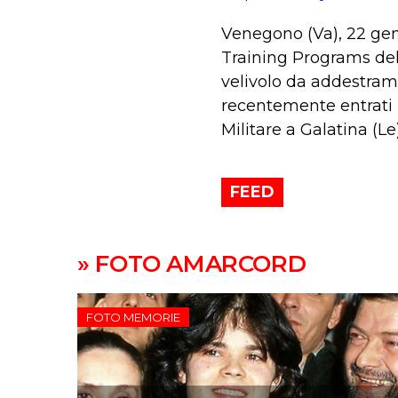
Venegono (Va), 22 gen.
Training Programs dell
velivolo da addestrame
recentemente entrati i
Militare a Galatina (Le)
FEED
» FOTO AMARCORD
FOTO MEMORIE