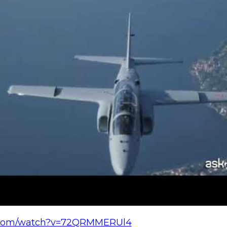
e.com/watch?v=72QRMMERUl4