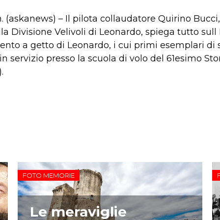
 (askanews) – Il pilota collaudatore Quirino Bucci,
a Divisione Velivoli di Leonardo, spiega tutto sull
nto a getto di Leonardo, i cui primi esemplari di 
n servizio presso la scuola di volo del 61esimo St
.
FOTO MEMORIE
Le meraviglie