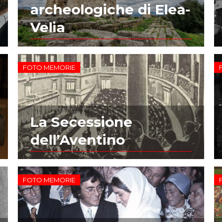
archeologiche di Elea-
Velia
FOTO MEMORIE
La Secessione
dell’Aventino
FOTO MEMORIE