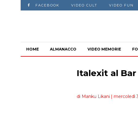
FACEBOOK
VIDEO CULT
VIDEO FUN
HOME
ALMANACCO
VIDEO MEMORIE
FO
Italexit al Ba
di Manku Likani
| mercoledì