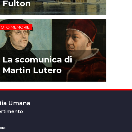
Fulton
FOTO MEMORIE
La scomunica di
Martin Lutero
edia Umana
ertimento
lici.