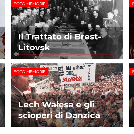
FOTO MEMORIE
Il Trattato di Brest-
Litovsk
FOTO MEMORIE
Lech Wałęsa e gli
scioperi di Danzica