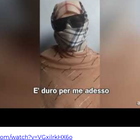
.com/watch?v=VGxilrkHX6o