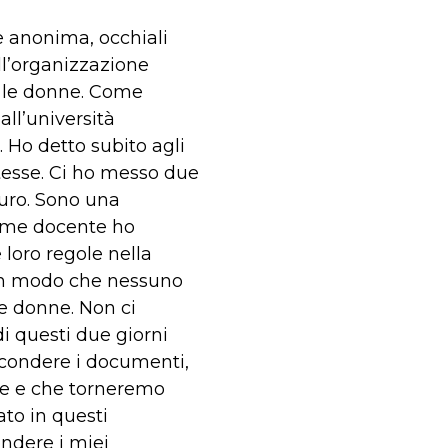
ce anonima, occhiali
ll’organizzazione
n le donne. Come
all’università
Ho detto subito agli
ntesse. Ci ho messo due
turo. Sono una
 come docente ho
loro regole nella
 in modo che nessuno
le donne. Non ci
i questi due giorni
scondere i documenti,
nne e che torneremo
to in questi
ndere i miei