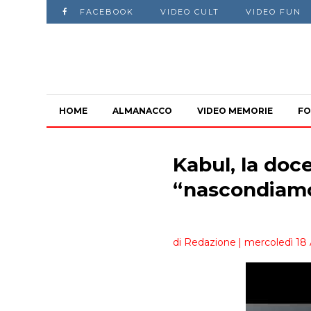
FACEBOOK
VIDEO CULT
VIDEO FUN
HOME
ALMANACCO
VIDEO MEMORIE
FO
Kabul, la doc
“nascondiamo
di Redazione
| mercoledì 18