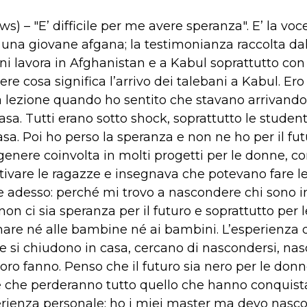
s) – "E’ difficile per me avere speranza". E’ la vo
di una giovane afgana; la testimonianza raccolta da
i lavora in Afghanistan e a Kabul soprattutto co
e cosa significa l’arrivo dei talebani a Kabul. Ero 
lezione quando ho sentito che stavano arrivando. 
asa. Tutti erano sotto shock, soprattutto le stude
casa. Poi ho perso la speranza e non ne ho per il fu
i genere coinvolta in molti progetti per le donne,
ivare le ragazze e insegnava che potevano fare le 
me adesso: perché mi trovo a nascondere chi sono
non ci sia speranza per il futuro e soprattutto per 
are né alle bambine né ai bambini. L’esperienza d
ne si chiudono in casa, cercano di nascondersi, na
oro fanno. Penso che il futuro sia nero per le do
 e che perderanno tutto quello che hanno conquista
erienza personale: ho i miei master ma devo nasco