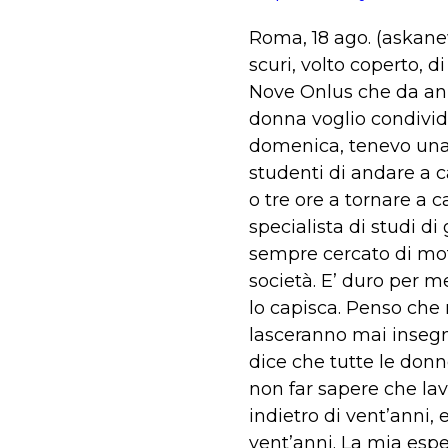
Roma, 18 ago. (askanew
scuri, volto coperto, 
Nove Onlus che da ann
donna voglio condivider
domenica, tenevo una 
studenti di andare a c
o tre ore a tornare a 
specialista di studi d
sempre cercato di mot
società. E’ duro per 
lo capisca. Penso che 
lasceranno mai insegn
dice che tutte le don
non far sapere che lav
indietro di vent’anni,
vent’anni. La mia esp