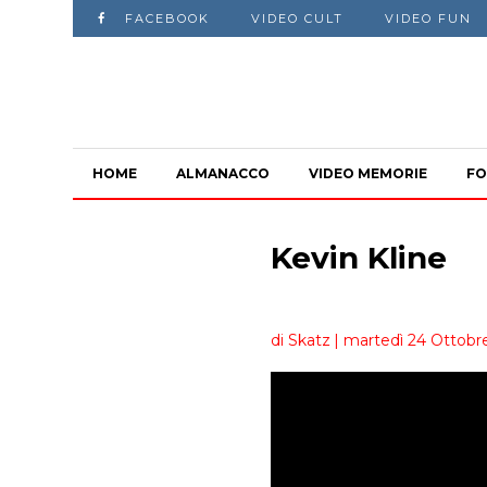
FACEBOOK
VIDEO CULT
VIDEO FUN
HOME
ALMANACCO
VIDEO MEMORIE
FO
Kevin Kline
di Skatz
| martedì 24 Ottobr