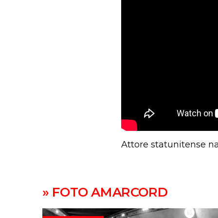
Attore statunitense na
» FOTO AMARCORD