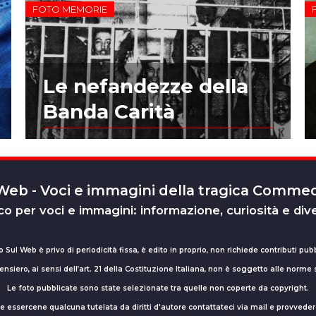
FOTO MEMORIE
Le nefandezze della
Banda Carità
 Web - Voci e immagini della tragica Comm
o per voci e immagini: informazione, curiosità e div
o Sul Web è privo di periodicità fissa, è edito in proprio, non richiede contributi pubb
nsiero, ai sensi dell’art. 21 della Costituzione Italiana, non è soggetto alle norme
Le foto pubblicate sono state selezionate tra quelle non coperte da copyright.
sse essercene qualcuna tutelata da diritti d'autore contattateci via mail e provv