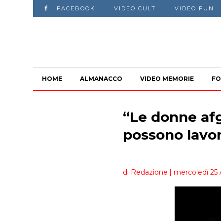
FACEBOOK
VIDEO CULT
VIDEO FUN
HOME
ALMANACCO
VIDEO MEMORIE
FO
“Le donne afg
possono lavo
di Redazione
| mercoledì 25 