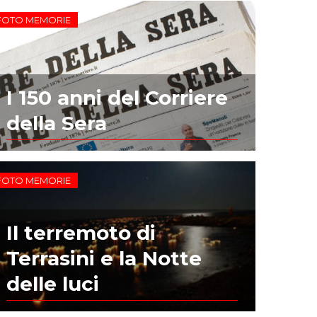
FOTO MEMORIE
I 150 anni del Corriere
della Sera
FOTO MEMORIE
Il terremoto di
Terrasini e la Notte
delle luci