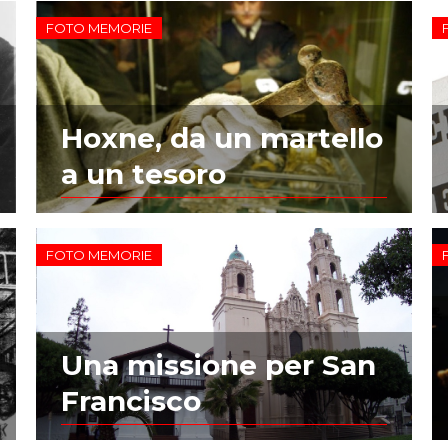
FOTO MEMORIE
Hoxne, da un martello
a un tesoro
FOTO MEMORIE
Una missione per San
Francisco