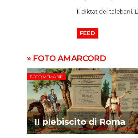
Il diktat dei taleban
FEED
» FOTO AMARCORD
FOTO MEMORIE
Il plebiscito di Roma