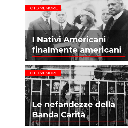
FOTO MEMORIE
I Nativi Americani
finalmente americani
FOTO MEMORIE
Le nefandezze della
Banda Carità