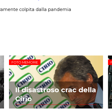
ramente colpita dalla pandemia
FOTO MEMORIE
Il disastroso crac della
Cirio