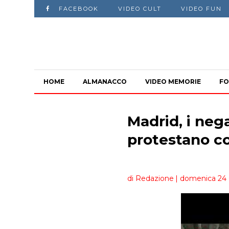
FACEBOOK
VIDEO CULT
VIDEO FUN
HOME
ALMANACCO
VIDEO MEMORIE
FO
Madrid, i nega
protestano co
di Redazione
| domenica 24 