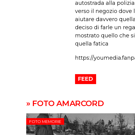
autostrada alla polizi
verso il negozio dove 
aiutare davvero quella
deciso di farle un re
mostrato quello che s
quella fatica
https://youmedia.fan
FEED
» FOTO AMARCORD
FOTO MEMORIE