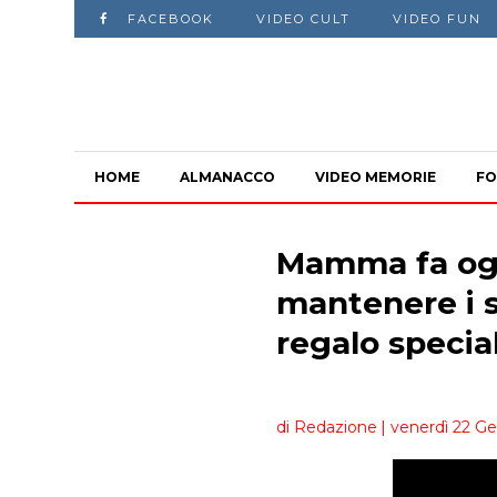
FACEBOOK
VIDEO CULT
VIDEO FUN
HOME
ALMANACCO
VIDEO MEMORIE
FO
Mamma fa ogn
mantenere i suo
regalo specia
di Redazione
| venerdì 22 Ge