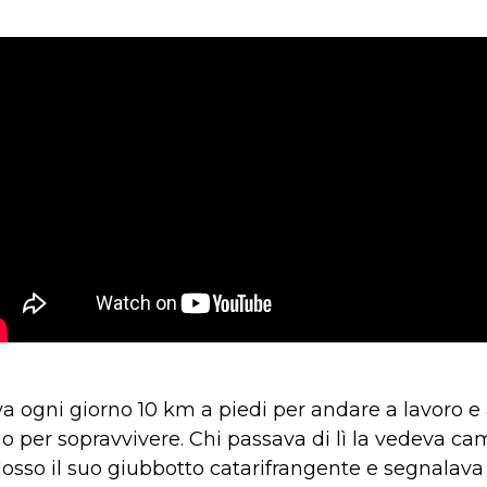
gni giorno 10 km a piedi per andare a lavoro e a
ario per sopravvivere. Chi passava di lì la vedeva c
osso il suo giubbotto catarifrangente e segnalava