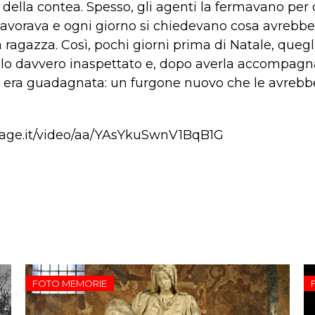
a della contea. Spesso, gli agenti la fermavano per 
lavorava e ogni giorno si chiedevano cosa avrebbe
 ragazza. Così, pochi giorni prima di Natale, quegli
galo davvero inaspettato e, dopo averla accompagna
i era guadagnata: un furgone nuovo che le avrebbe
page.it/video/aa/YAsYkuSwnV1BqB1G
FOTO MEMORIE