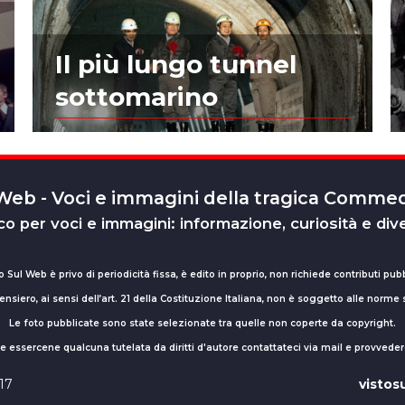
Il più lungo tunnel
sottomarino
 Web - Voci e immagini della tragica Comm
o per voci e immagini: informazione, curiosità e div
o Sul Web è privo di periodicità fissa, è edito in proprio, non richiede contributi pubb
nsiero, ai sensi dell’art. 21 della Costituzione Italiana, non è soggetto alle norme
Le foto pubblicate sono state selezionate tra quelle non coperte da copyright.
sse essercene qualcuna tutelata da diritti d'autore contattateci via mail e provv
017
visto