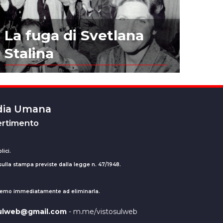
La fuga di Svetlana
Stalina
edia Umana
ertimento
lici.
 sulla stampa previste dalla legge n. 47/1948.
ederemo immediatamente ad eliminarla.
sulweb@gmail.com
- m.me/vistosulweb