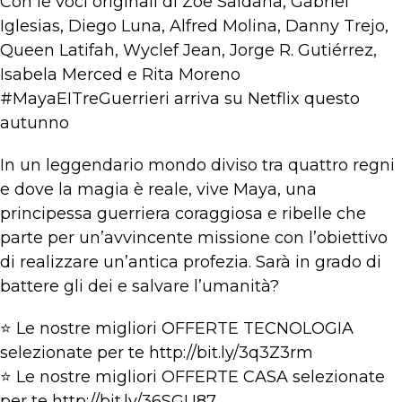
Con le voci originali di Zoe Saldaña, Gabriel
Iglesias, Diego Luna, Alfred Molina, Danny Trejo,
Queen Latifah, Wyclef Jean, Jorge R. Gutiérrez,
Isabela Merced e Rita Moreno
#MayaEITreGuerrieri arriva su Netflix questo
autunno
In un leggendario mondo diviso tra quattro regni
e dove la magia è reale, vive Maya, una
principessa guerriera coraggiosa e ribelle che
parte per un’avvincente missione con l’obiettivo
di realizzare un’antica profezia. Sarà in grado di
battere gli dei e salvare l’umanità?
⭐ Le nostre migliori OFFERTE TECNOLOGIA
selezionate per te http://bit.ly/3q3Z3rm
⭐ Le nostre migliori OFFERTE CASA selezionate
per te http://bit.ly/36SGU87