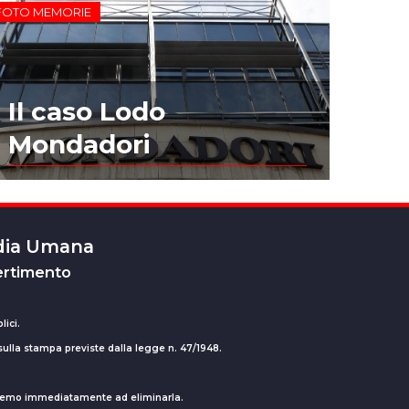
FOTO MEMORIE
Il caso Lodo
Mondadori
edia Umana
ertimento
lici.
 sulla stampa previste dalla legge n. 47/1948.
ederemo immediatamente ad eliminarla.