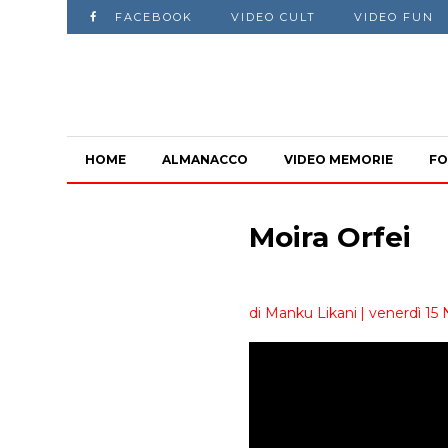
FACEBOOK
VIDEO CULT
VIDEO FUN
HOME
ALMANACCO
VIDEO MEMORIE
FO
Moira Orfei
di Manku Likani
| venerdì 1