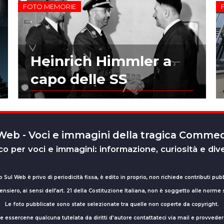
FOTO MEMORIE
Heinrich Himmler a
capo delle SS
 Web - Voci e immagini della tragica Comm
o per voci e immagini: informazione, curiosità e div
o Sul Web è privo di periodicità fissa, è edito in proprio, non richiede contributi pubb
nsiero, ai sensi dell’art. 21 della Costituzione Italiana, non è soggetto alle norme
Le foto pubblicate sono state selezionate tra quelle non coperte da copyright.
sse essercene qualcuna tutelata da diritti d'autore contattateci via mail e provv