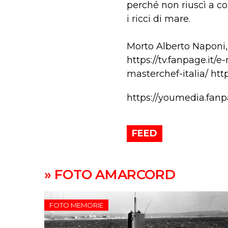
perché non riuscì a co
i ricci di mare.
Morto Alberto Naponi, 
https://tv.fanpage.it/
masterchef-italia/ http
https://youmedia.fan
FEED
» FOTO AMARCORD
FOTO MEMORIE