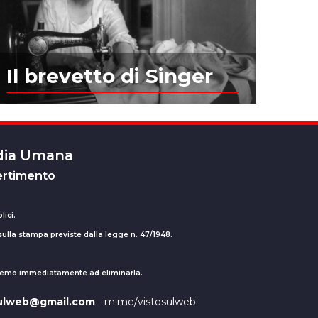
Il brevetto di Singer
edia Umana
ertimento
lici.
 sulla stampa previste dalla legge n. 47/1948.
ederemo immediatamente ad eliminarla.
sulweb@gmail.com
- m.me/vistosulweb