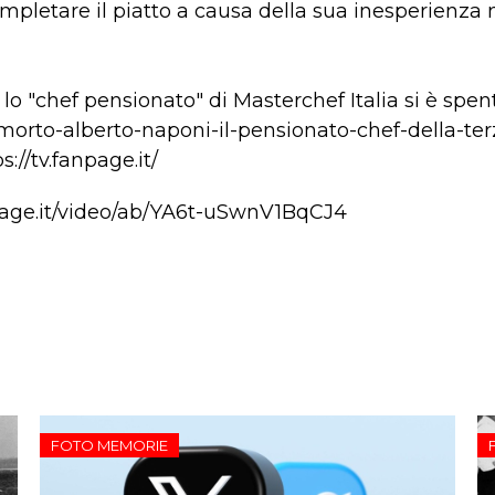
mpletare il piatto a causa della sua inesperienza n
lo "chef pensionato" di Masterchef Italia si è spent
e-morto-alberto-naponi-il-pensionato-chef-della-ter
s://tv.fanpage.it/
page.it/video/ab/YA6t-uSwnV1BqCJ4
FOTO MEMORIE