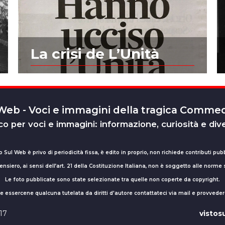
La crisi de L’Unità
 Web - Voci e immagini della tragica Comm
o per voci e immagini: informazione, curiosità e div
o Sul Web è privo di periodicità fissa, è edito in proprio, non richiede contributi pubb
nsiero, ai sensi dell’art. 21 della Costituzione Italiana, non è soggetto alle norme
Le foto pubblicate sono state selezionate tra quelle non coperte da copyright.
sse essercene qualcuna tutelata da diritti d'autore contattateci via mail e provv
017
visto