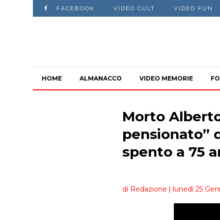
FACEBOOK
VIDEO CULT
VIDEO FUN
HOME
ALMANACCO
VIDEO MEMORIE
FO
Morto Alberto
pensionato” di
spento a 75 a
di Redazione
| lunedì 25 Gen