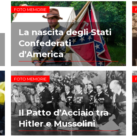
FOTO MEMORIE
La nascita degli Stati
Confederati
d’America
FOTO MEMORIE
Il Patto d’Acciaio tra
Hitler e Mussolini