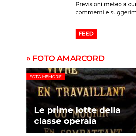
Previsioni meteo a cur
commenti e suggerimen
FEED
» FOTO AMARCORD
FOTO MEMORIE
Le prime lotte della
classe operaia