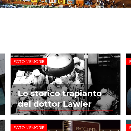
FOTO MEMORIE
Lo storico trapianto
del dottor Lawler
FOTO MEMORIE