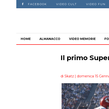
FACEBOOK
VIDEO CULT
VIDEO FUN
HOME
ALMANACCO
VIDEO MEMORIE
FO
Il primo Supe
di Skatz
| domenica 15 Genna