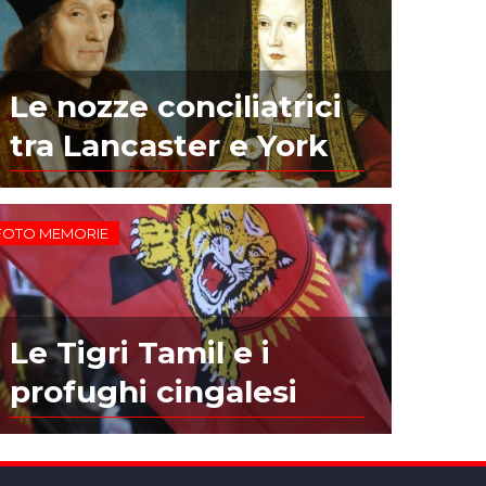
Le nozze conciliatrici
tra Lancaster e York
FOTO MEMORIE
Le Tigri Tamil e i
profughi cingalesi