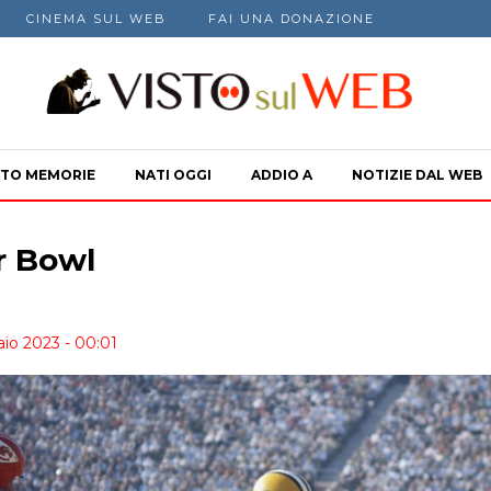
CINEMA SUL WEB
FAI UNA DONAZIONE
TO MEMORIE
NATI OGGI
ADDIO A
NOTIZIE DAL WEB
r Bowl
io 2023 - 00:01