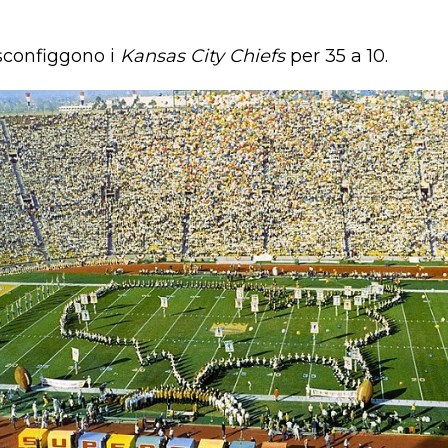
configgono i
Kansas City Chiefs
per 35 a 10.