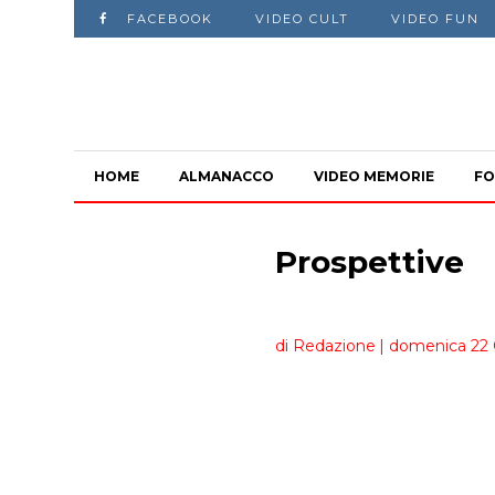
FACEBOOK
VIDEO CULT
VIDEO FUN
HOME
ALMANACCO
VIDEO MEMORIE
FO
Prospettive
di Redazione
| domenica 22 