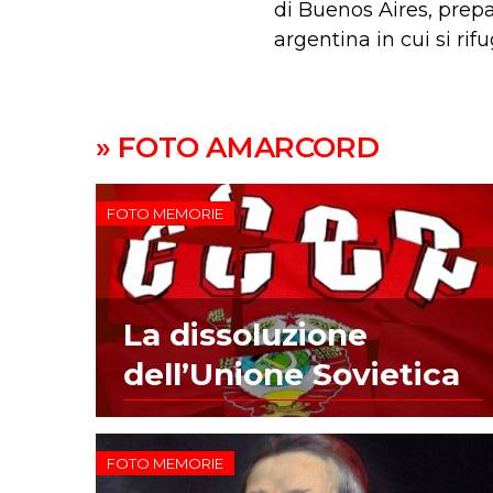
di Buenos Aires, prepa
argentina in cui si ri
» FOTO AMARCORD
FOTO MEMORIE
La dissoluzione
dell’Unione Sovietica
FOTO MEMORIE