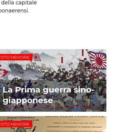
 della capitale
 bonaerensi.
FOTO MEMORIE
La Prima guerra sino-
giapponese
FOTO MEMORIE