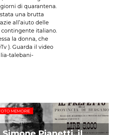
 giorni di quarantena.
 stata una brutta
zie all’aiuto delle
 contingente italiano.
fessa la donna, che
Tv ). Guarda il video
alia-talebani-
FOTO MEMORIE
Simone Pianetti, il