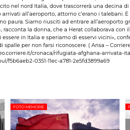
cito nel nord Italia, dove trascorrerà una decina di
rivati all’aeroporto, attorno c’erano i talebani. È
no paura. Siamo riusciti ad entrare all’aeroporto gra
, racconta la donna, che a Herat collaborava con il
 essere in Italia e speriamo di esservi vicini», con
 spalle per non farsi riconoscere. ( Ansa – Corriere
deo.corriere.it/cronaca/rifugiata-afghana-arrivata-it
bul/f5b6aeb2-0351-11ec-a781-2e5fd3899a69
FOTO MEMORIE