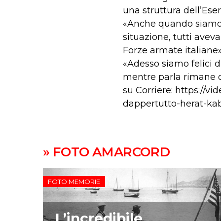
una struttura dell’Eser
«Anche quando siamo ar
situazione, tutti aveva
Forze armate italiane»
«Adesso siamo felici di
mentre parla rimane di
su Corriere: https://vi
dappertutto-herat-ka
» FOTO AMARCORD
FOTO MEMORIE
L’incredibile