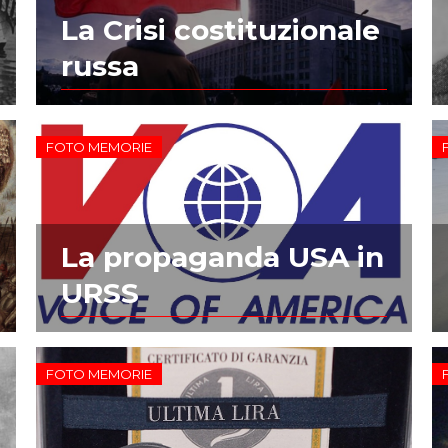
La Crisi costituzionale
russa
FOTO MEMORIE
La propaganda USA in
URSS
FOTO MEMORIE