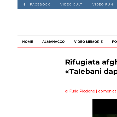
FACEBOOK
VIDEO CULT
VIDEO FUN
HOME
ALMANACCO
VIDEO MEMORIE
FO
Rifugiata afgh
«Talebani dap
di Furio Piccione
| domenica 