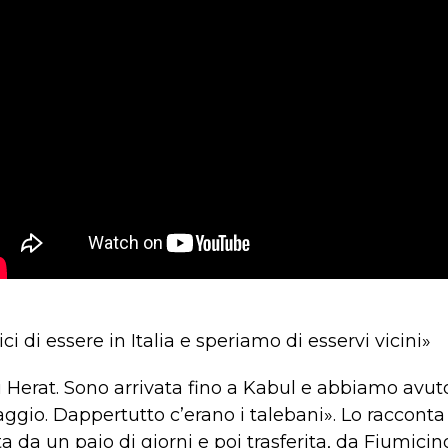
ci di essere in Italia e speriamo di esservi vicini»
 Herat. Sono arrivata fino a Kabul e abbiamo avuto
aggio. Dappertutto c’erano i talebani». Lo raccont
da un paio di giorni e poi trasferita, da Fiumicino, 