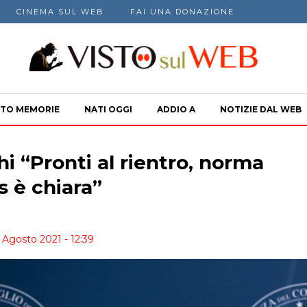
CINEMA SUL WEB
FAI UNA DONAZIONE
TO MEMORIE
NATI OGGI
ADDIO A
NOTIZIE DAL WEB
hi “Pronti al rientro, norma
s è chiara”
6 Agosto 2021 - 12:39