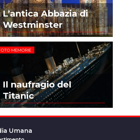
L’antica Abbazia di
Westminster
FOTO MEMORIE
Il naufragio del
Titanic
edia Umana
ertimento