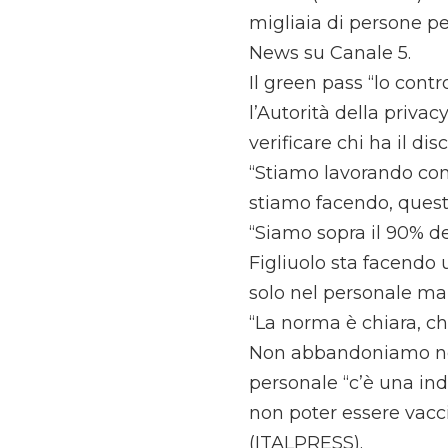
migliaia di persone per
News su Canale 5.
Il green pass “lo cont
l’Autorità della priva
verificare chi ha il dis
“Stiamo lavorando con 
stiamo facendo, quest
“Siamo sopra il 90% d
Figliuolo sta facendo 
solo nel personale ma 
“La norma è chiara, ch
Non abbandoniamo nes
personale “c’è una ind
non poter essere vacci
(ITALPRESS).