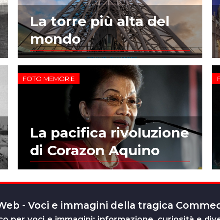
La torre più alta del
mondo
FOTO MEMORIE
La pacifica rivoluzione
di Corazon Aquino
 Web - Voci e immagini della tragica Comm
o per voci e immagini: informazione, curiosità e div