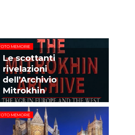
FOTO MEMORIE
Le scottanti
rivelazioni
dell’Archivio
Mitrokhin
FOTO MEMORIE