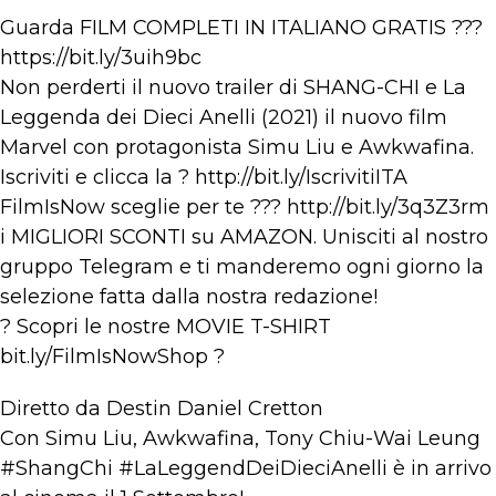
Guarda FILM COMPLETI IN ITALIANO GRATIS ???
https://bit.ly/3uih9bc
Non perderti il nuovo trailer di SHANG-CHI e La
Leggenda dei Dieci Anelli (2021) il nuovo film
Marvel con protagonista Simu Liu e Awkwafina.
Iscriviti e clicca la ? http://bit.ly/IscrivitiITA​
FilmIsNow sceglie per te ??? http://bit.ly/3q3Z3rm​​
i MIGLIORI SCONTI su AMAZON. Unisciti al nostro
gruppo Telegram e ti manderemo ogni giorno la
selezione fatta dalla nostra redazione!
? Scopri le nostre MOVIE T-SHIRT
bit.ly/FilmIsNowShop​ ?
Diretto da Destin Daniel Cretton
Con Simu Liu, Awkwafina, Tony Chiu-Wai Leung
#ShangChi #LaLeggendDeiDieciAnelli è in arrivo