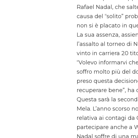
Rafael Nadal, che salt
causa del “solito” prob
non si è placato in qu
La sua assenza, assiem
l’assalto al torneo di N
vinto in carriera 20 ti
“Volevo informarvi ch
soffro molto più del d
preso questa decision
recuperare bene”, ha d
Questa sarà la second
Mela. L’anno scorso no
relativa ai contagi da 
partecipare anche a 
Nadal soffre di una ma