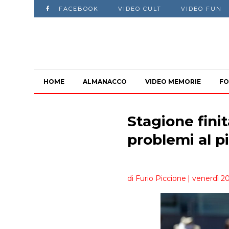
FACEBOOK
VIDEO CULT
VIDEO FUN
HOME
ALMANACCO
VIDEO MEMORIE
FO
Stagione fini
problemi al pi
di Furio Piccione
| venerdì 2