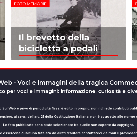
FOTO MEMORIE
Il brevetto della
bicicletta a pedali
 Web - Voci e immagini della tragica Comm
o per voci e immagini: informazione, curiosità e div
o Sul Web è privo di periodicità fissa, è edito in proprio, non richiede contributi pubb
nsiero, ai sensi dell’art. 21 della Costituzione Italiana, non è soggetto alle norme
Le foto pubblicate sono state selezionate tra quelle non coperte da copyright.
sse essercene qualcuna tutelata da diritti d'autore contattateci via mail e provv