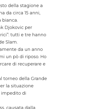
sto della stagione a
na da circa 15 anni,
a bianca.
ak Djokovic per
ici”: tutti e tre hanno
nde Slam.
eramente da un anno
mi un pò di riposo. Ho
rcare di recuperare e
l torneo della Grande
er la situazione
a impedito di
ss, causata dalla