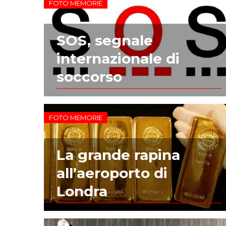
FOTO MEMORIE
SOS, segnale
internazionale di
soccorso
FOTO MEMORIE
La grande rapina
all’aeroporto di
Londra