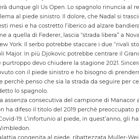
erà dunque gli Us Open. Lo spagnolo rinuncia al re
lema al piede sinistro. Il dolore, che Nadal si trasci
esti mesi e ha costretto l’iberico ad alzare bandier
e a quella di Federer, lascia “strada libera” a Nov
ew York. Il serbo potrebbe staccare i due “rivali stor
toli Major. In più Djokovic potrebbe centrare il Gra
e purtroppo devo chiudere la stagione 2021. Sinc
ovuto con il piede sinistro e ho bisogno di prender
e perchè penso che sia la strada da seguire per ce
etto lo spagnolo.
a assenza consecutiva del campione di Manacor a
n ha difeso il titolo del 2019 perchè preoccupato p
Covid-19. L’infortunio al piede, in quest’anno, gli h
Wimbledon.
lattia congenita al piede, ribattezzata Muller-Wei