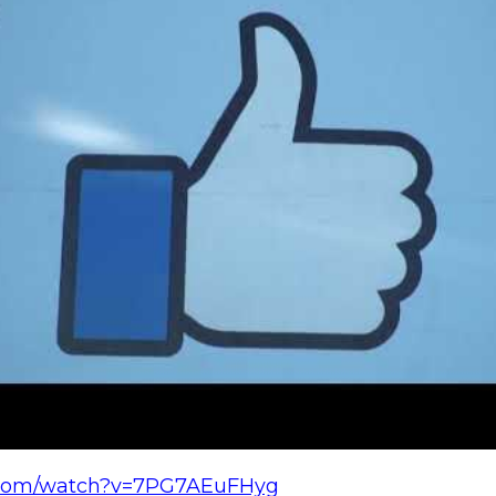
.com/watch?v=7PG7AEuFHyg