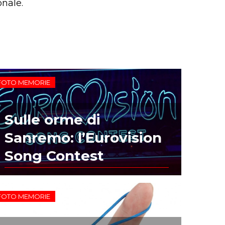
nale.
FOTO MEMORIE
Sulle orme di
Sanremo: l’Eurovision
Song Contest
FOTO MEMORIE