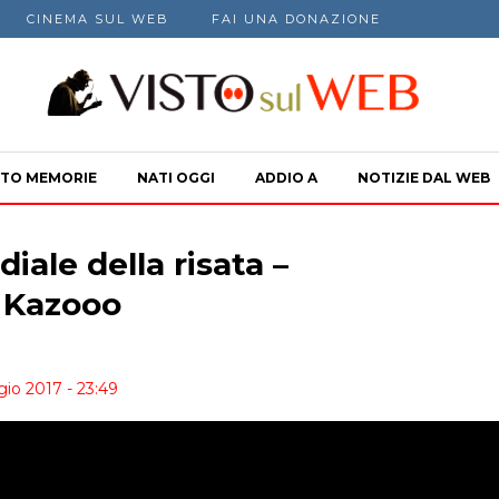
CINEMA SUL WEB
FAI UNA DONAZIONE
TO MEMORIE
NATI OGGI
ADDIO A
NOTIZIE DAL WEB
iale della risata –
i Kazooo
io 2017 - 23:49