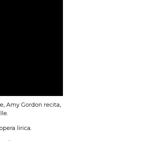
ne, Amy Gordon recita,
le.
pera lirica.