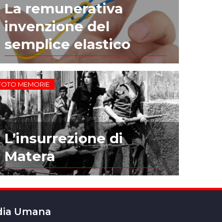
La remunerativa
invenzione del
semplice elastico
FOTO MEMORIE
L’insurrezione di
Matera
edia Umana