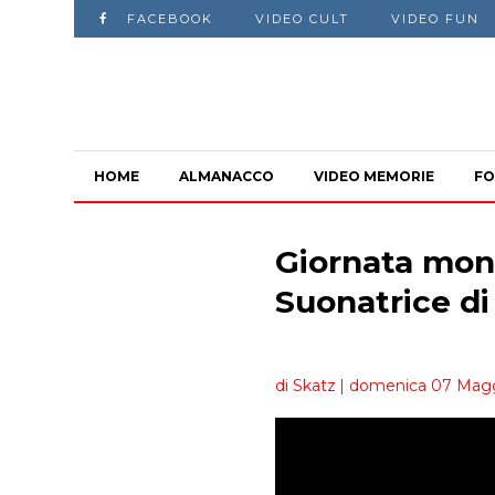
FACEBOOK
VIDEO CULT
VIDEO FUN
HOME
ALMANACCO
VIDEO MEMORIE
FO
Giornata mond
Suonatrice d
di Skatz
| domenica 07 Magg