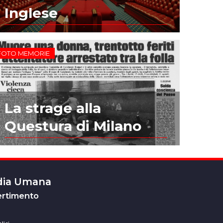
Inglese
FOTO MEMORIE
La strage alla
Questura di Milano
edia Umana
ertimento