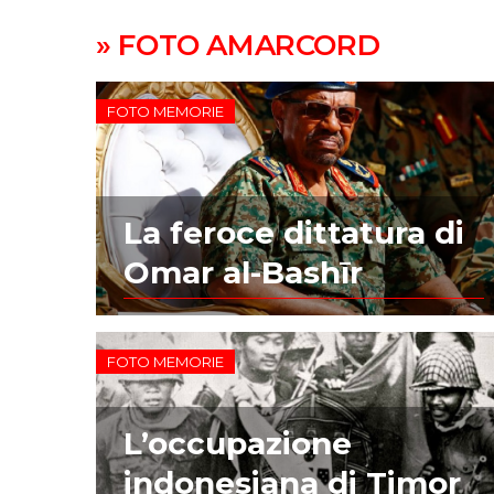
» FOTO AMARCORD
FOTO MEMORIE
La feroce dittatura di
Omar al-Bashīr
FOTO MEMORIE
L’occupazione
indonesiana di Timor