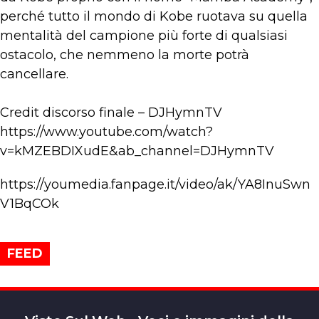
perché tutto il mondo di Kobe ruotava su quella
mentalità del campione più forte di qualsiasi
ostacolo, che nemmeno la morte potrà
cancellare.
Credit discorso finale – DJHymnTV
https://www.youtube.com/watch?
v=kMZEBDIXudE&ab_channel=DJHymnTV
https://youmedia.fanpage.it/video/ak/YA8InuSwn
V1BqCOk
FEED