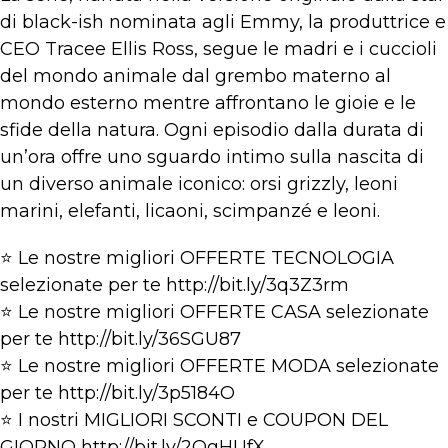
di black-ish nominata agli Emmy, la produttrice e
CEO Tracee Ellis Ross, segue le madri e i cuccioli
del mondo animale dal grembo materno al
mondo esterno mentre affrontano le gioie e le
sfide della natura. Ogni episodio dalla durata di
un’ora offre uno sguardo intimo sulla nascita di
un diverso animale iconico: orsi grizzly, leoni
marini, elefanti, licaoni, scimpanzé e leoni.
⭐ Le nostre migliori OFFERTE TECNOLOGIA
selezionate per te http://bit.ly/3q3Z3rm
⭐ Le nostre migliori OFFERTE CASA selezionate
per te http://bit.ly/36SGU87
⭐ Le nostre migliori OFFERTE MODA selezionate
per te http://bit.ly/3p5184O
⭐ I nostri MIGLIORI SCONTI e COUPON DEL
GIORNO http://bit.ly/2OgHUfX