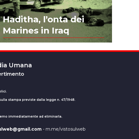
Haditha, l’onta dei
Marines in Iraq
edia Umana
ertimento
lici.
 sulla stampa previste dalla legge n. 47/1948.
ederemo immediatamente ad eliminarla.
sulweb@gmail.com
- m.me/vistosulweb