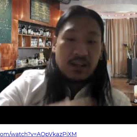
.com/watch?v=AOpVkazPiXM