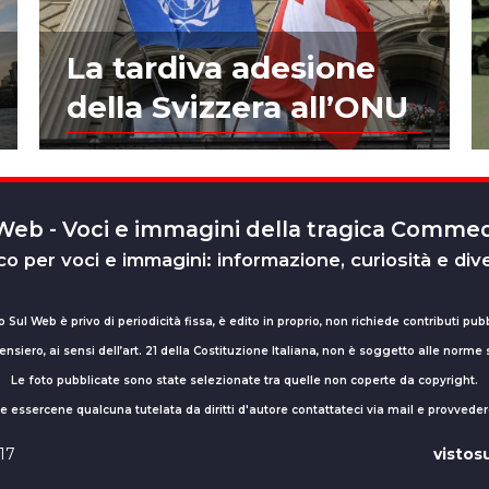
La tardiva adesione
della Svizzera all’ONU
 Web - Voci e immagini della tragica Comm
o per voci e immagini: informazione, curiosità e div
o Sul Web è privo di periodicità fissa, è edito in proprio, non richiede contributi pubb
nsiero, ai sensi dell’art. 21 della Costituzione Italiana, non è soggetto alle norme
Le foto pubblicate sono state selezionate tra quelle non coperte da copyright.
sse essercene qualcuna tutelata da diritti d'autore contattateci via mail e provv
017
visto