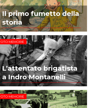
Il primo fumetto della
storia
FOTO MEMORIE
L’attentato brigatista
a Indro Montanelli
FOTO MEMORIE