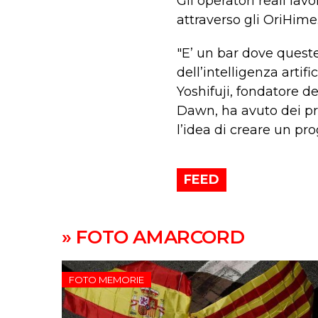
Gli operatori reali lav
attraverso gli OriHime
"E’ un bar dove queste
dell’intelligenza artif
Yoshifuji, fondatore d
Dawn, ha avuto dei pro
l’idea di creare un pro
FEED
» FOTO AMARCORD
FOTO MEMORIE