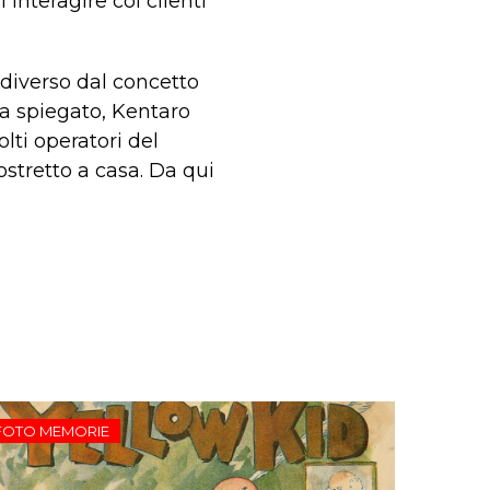
 interagire coi clienti
 diverso dal concetto
 ha spiegato, Kentaro
lti operatori del
stretto a casa. Da qui
FOTO MEMORIE