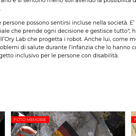
orano e si sentono meno soli avendo la possibilità di
.
 persone possono sentirsi incluse nella società. E’
iciale che prende ogni decisione e gestisce tutto",
ell’Ory Lab che progetta i robot. Anche lui, come mo
blemi di salute durante l’infanzia che lo hanno co
getto inclusivo per le persone con disabilità.
FOTO MEMORIE